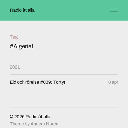
Radio åt alla
Tag
#Algeriet
2021
Eld och rörelse #039: Tortyr
8 apr
© 2026
Radio åt alla
Theme by
Anders Norén