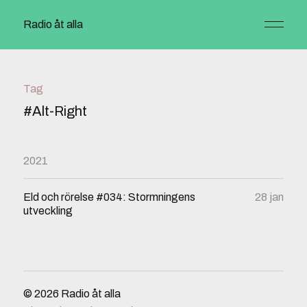
Radio åt alla
Tag
#Alt-Right
2021
Eld och rörelse #034: Stormningens
28 jan
utveckling
© 2026
Radio åt alla