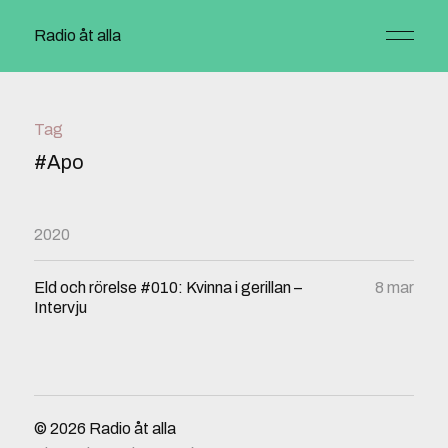
Radio åt alla
Tag
#Apo
2020
Eld och rörelse #010: Kvinna i gerillan –
8 mar
Intervju
© 2026
Radio åt alla