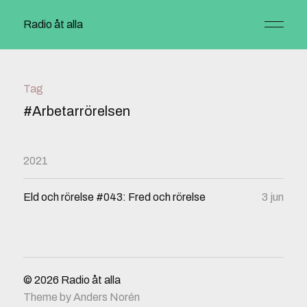
Radio åt alla
Tag
#Arbetarrörelsen
2021
Eld och rörelse #043: Fred och rörelse
3 jun
© 2026
Radio åt alla
Theme by
Anders Norén