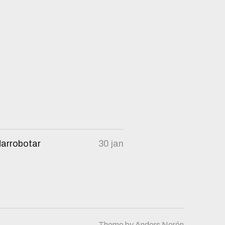
darrobotar
30 jan
Theme by
Anders Norén