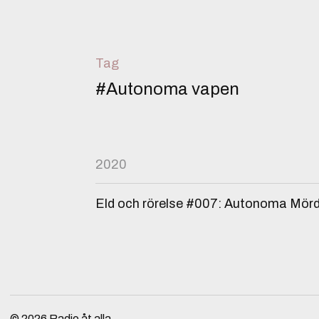
Tag
#Autonoma vapen
2020
Eld och rörelse #007: Autonoma Mör
© 2026
Radio åt alla