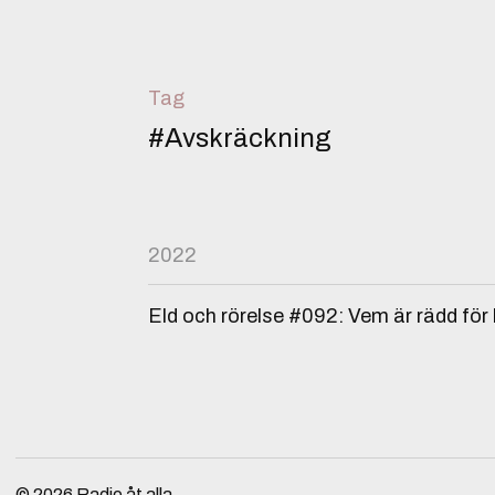
Tag
#Avskräckning
2022
Eld och rörelse #092: Vem är rädd fö
© 2026
Radio åt alla