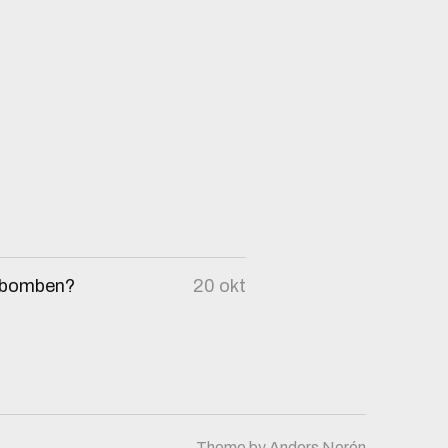
r bomben?
20 okt
Theme by
Anders Norén