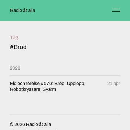
Radio åt alla
Tag
#Bröd
2022
Eld och rörelse #076: Bröd, Upplopp,
21 apr
Robotkryssare, Svärm
© 2026
Radio åt alla