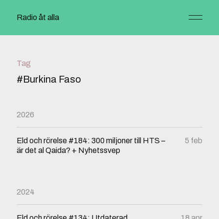
Radio åt alla
Tag
#Burkina Faso
2026
Eld och rörelse #184: 300 miljoner till HTS –
5 feb
är det al Qaida? + Nyhetssvep
2024
Eld och rörelse #134: Utdaterad
18 apr