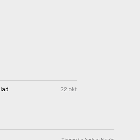
blad
22 okt
Theme by
Anders Norén