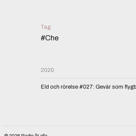
Tag
#Che
2020
Eld och rörelse #027: Gevär som flyg
© 2026
Radio åt alla