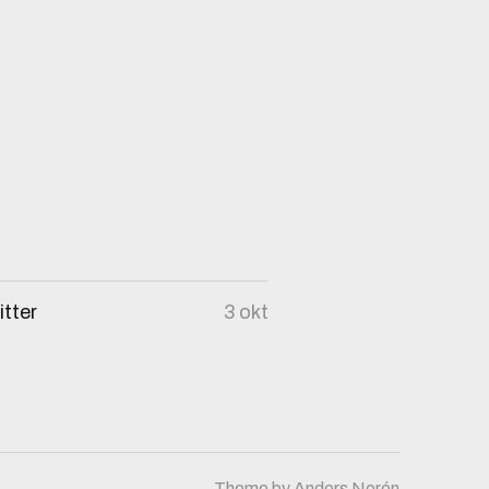
tter
3 okt
Theme by
Anders Norén