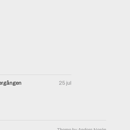
ndergången
25 jul
Theme by
Anders Norén