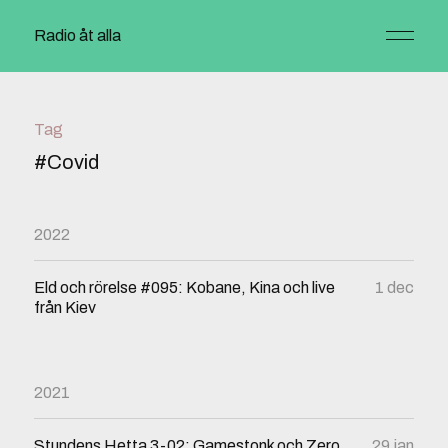
Radio åt alla
Tag
#Covid
2022
Eld och rörelse #095: Kobane, Kina och live
1 dec
från Kiev
2021
Stundens Hetta 3-02: Gamestonk och Zero
29 jan