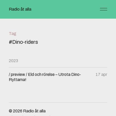
Radio åt alla
Tag
#Dino-riders
2023
/ preview / Eld och rörelse – Utrota Dino-
17 apr
Ryttarna!
© 2026
Radio åt alla