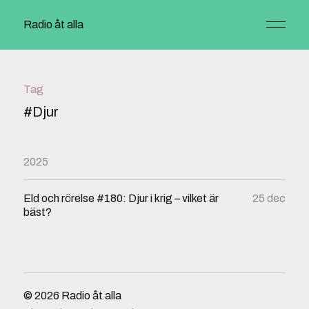
Radio åt alla
Tag
#Djur
2025
Eld och rörelse #180: Djur i krig – vilket är
25 dec
bäst?
© 2026
Radio åt alla