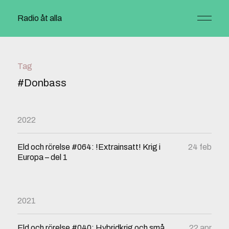
Radio åt alla
Tag
#Donbass
2022
Eld och rörelse #064: !Extrainsatt! Krig i
24 feb
Europa – del 1
2021
Eld och rörelse #040: Hybridkrig och små
22 apr