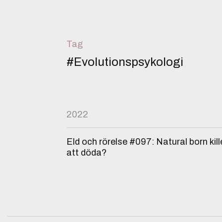
Tag
#Evolutionspsykologi
2022
Eld och rörelse #097: Natural born kil
att döda?