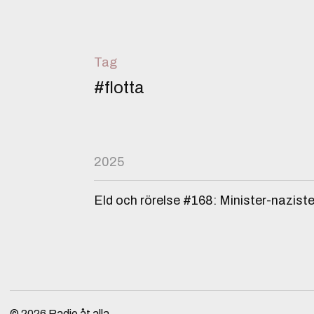
Tag
#flotta
2025
Eld och rörelse #168: Minister-nazist
© 2026
Radio åt alla