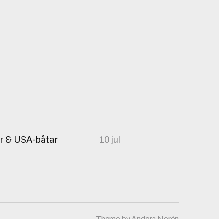
er & USA-båtar
10 jul
Theme by
Anders Norén