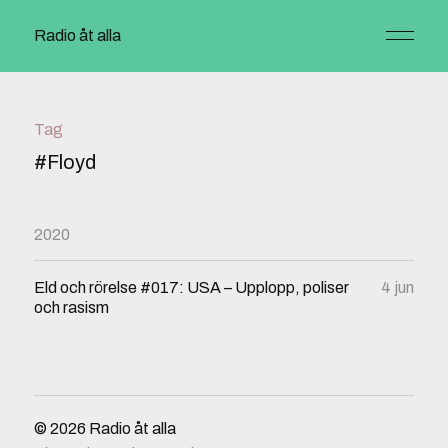
Radio åt alla
Tag
#Floyd
2020
Eld och rörelse #017: USA – Upplopp, poliser
4 jun
och rasism
© 2026
Radio åt alla