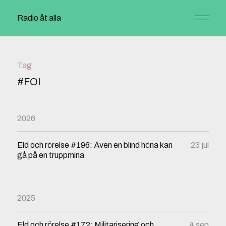
Radio åt alla
Tag
#FOI
2026
Eld och rörelse #196: Även en blind höna kan
23 jul
gå på en truppmina
2025
Eld och rörelse #172: Militarisering och
4 sep