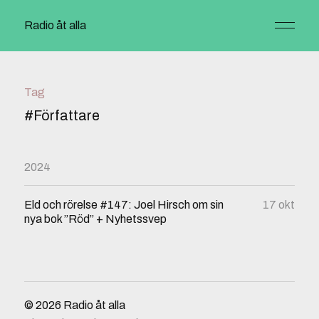
Radio åt alla
Tag
#Författare
2024
Eld och rörelse #147: Joel Hirsch om sin
17 okt
nya bok ”Röd” + Nyhetssvep
© 2026
Radio åt alla