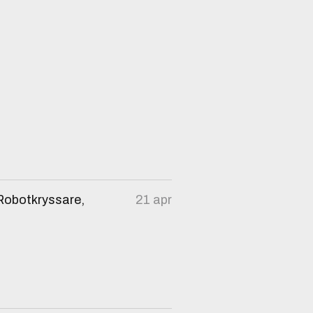
 Robotkryssare,
21 apr