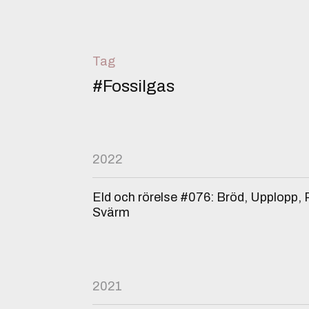
Tag
#Fossilgas
2022
Eld och rörelse #076: Bröd, Upplopp,
Svärm
2021