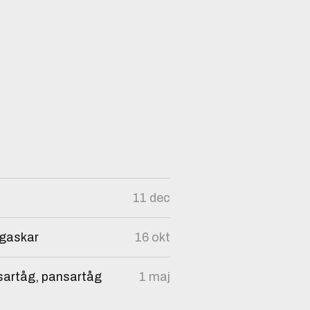
11 dec
agaskar
16 okt
sartåg, pansartåg
1 maj