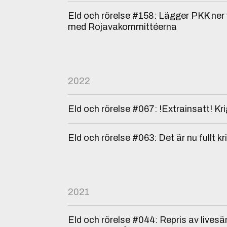
Eld och rörelse #158: Lägger PKK ner 
med Rojavakommittéerna
2022
Eld och rörelse #067: !Extrainsatt! Kri
Eld och rörelse #063: Det är nu fullt kr
2021
Eld och rörelse #044: Repris av lives