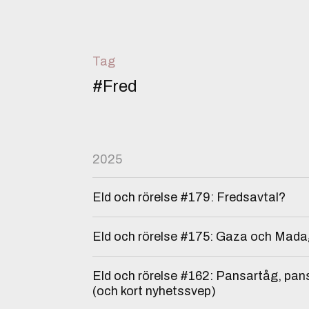
Tag
#Fred
2025
Eld och rörelse #179: Fredsavtal?
Eld och rörelse #175: Gaza och Mad
Eld och rörelse #162: Pansartåg, pan
(och kort nyhetssvep)