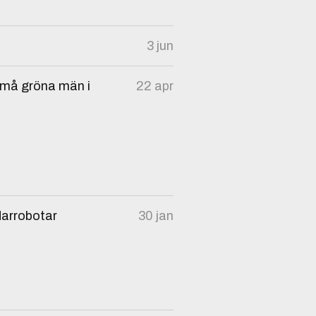
3 jun
 små gröna män i
22 apr
darrobotar
30 jan