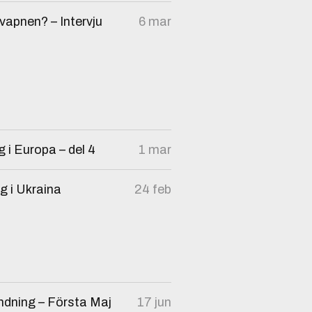
vapnen? – Intervju
6 mar
g i Europa – del 4
1 mar
ig i Ukraina
24 feb
ändning – Första Maj
17 jun