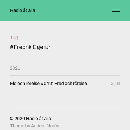
Radio åt alla
Tag
#Fredrik Egefur
2021
Eld och rörelse #043: Fred och rörelse
3 jun
© 2026
Radio åt alla
Theme by
Anders Norén