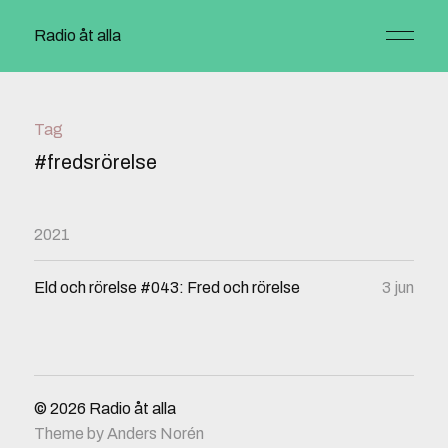
Radio åt alla
Tag
#fredsrörelse
2021
Eld och rörelse #043: Fred och rörelse
3 jun
© 2026
Radio åt alla
Theme by
Anders Norén