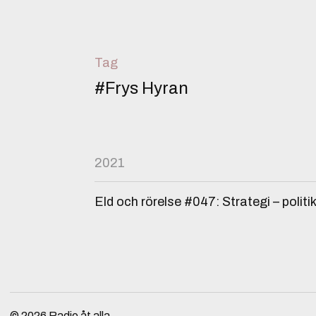
Tag
#Frys Hyran
2021
Eld och rörelse #047: Strategi – politi
© 2026
Radio åt alla