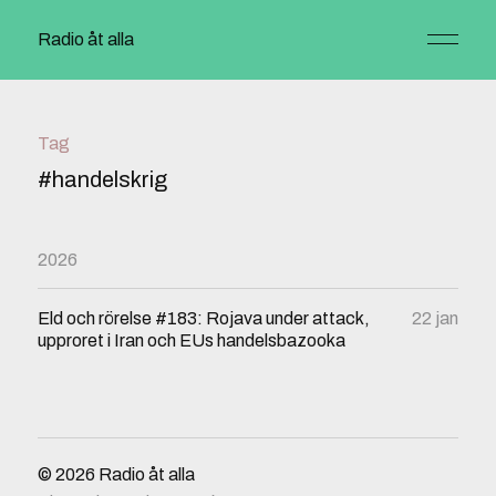
Radio åt alla
Tag
#handelskrig
2026
Eld och rörelse #183: Rojava under attack,
22 jan
upproret i Iran och EUs handelsbazooka
© 2026
Radio åt alla