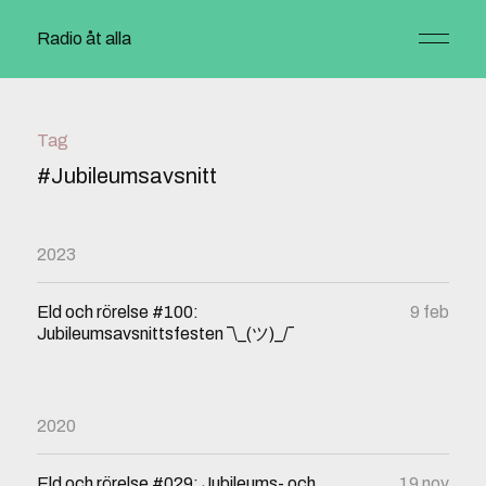
Radio åt alla
Tag
#Jubileumsavsnitt
2023
Eld och rörelse #100:
9 feb
Jubileumsavsnittsfesten ¯\_(ツ)_/¯
2020
Eld och rörelse #029: Jubileums- och
19 nov