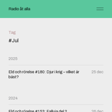
Radio åt alla
Tag
#Jul
2025
Eld och rörelse #180: Djur i krig – vilket är
25 dec
bäst?
2024
Eld och rörelse #153: Falluja del 2
26 dec