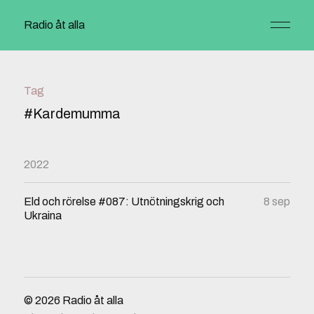
Radio åt alla
Tag
#Kardemumma
2022
Eld och rörelse #087: Utnötningskrig och
8 sep
Ukraina
© 2026
Radio åt alla