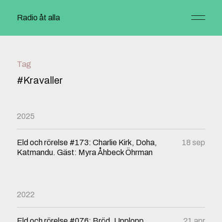
Radio åt alla
Tag
#Kravaller
2025
Eld och rörelse #173: Charlie Kirk, Doha,
18 sep
Katmandu. Gäst: Myra Åhbeck Öhrman
2022
Eld och rörelse #076: Bröd, Upplopp,
21 apr