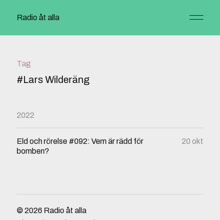
Radio åt alla
Tag
#Lars Wilderäng
2022
Eld och rörelse #092: Vem är rädd för
20 okt
bomben?
© 2026
Radio åt alla