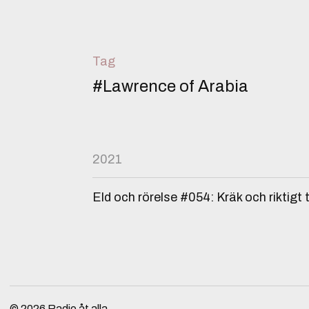
Tag
#Lawrence of Arabia
2021
Eld och rörelse #054: Kräk och riktigt t
© 2026
Radio åt alla