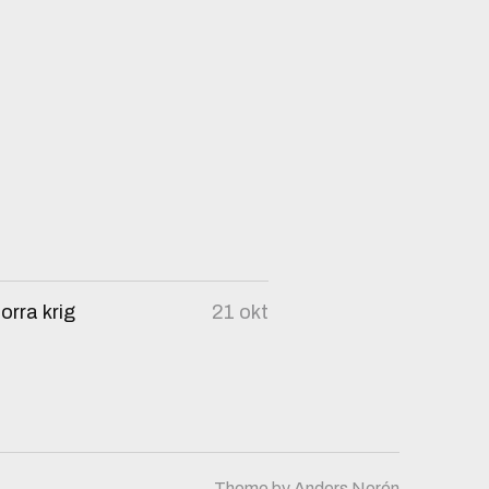
orra krig
21 okt
Theme by
Anders Norén