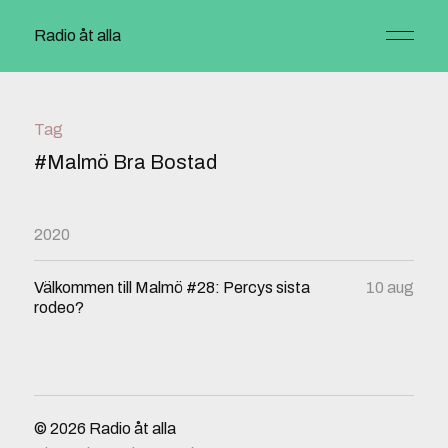
Radio åt alla
Tag
#Malmö Bra Bostad
2020
Välkommen till Malmö #28: Percys sista
10 aug
rodeo?
© 2026
Radio åt alla