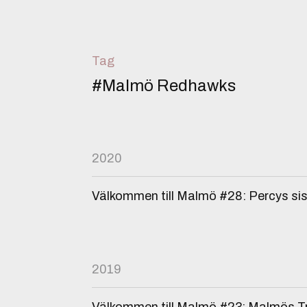
Tag
#Malmö Redhawks
2020
Välkommen till Malmö #28: Percys si
2019