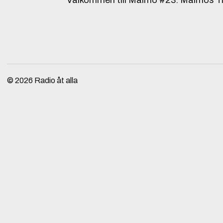
Välkommen till Malmö #23: Malmös 
© 2026
Radio åt alla