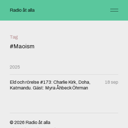
Radio åt alla
Tag
#Maoism
2025
Eld och rörelse #173: Charlie Kirk, Doha,
18 sep
Katmandu. Gäst: Myra Åhbeck Öhrman
© 2026
Radio åt alla