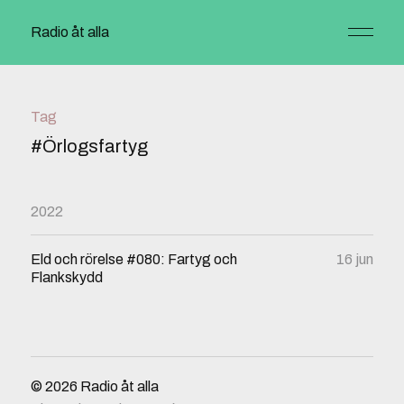
Radio åt alla
Tag
#Örlogsfartyg
2022
Eld och rörelse #080: Fartyg och
16 jun
Flankskydd
© 2026
Radio åt alla