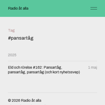
Radio åt alla
Tag
#pansartåg
2025
Eld och rörelse #162: Pansartåg,
1 maj
pansartåg, pansartåg (och kort nyhetssvep)
© 2026
Radio åt alla