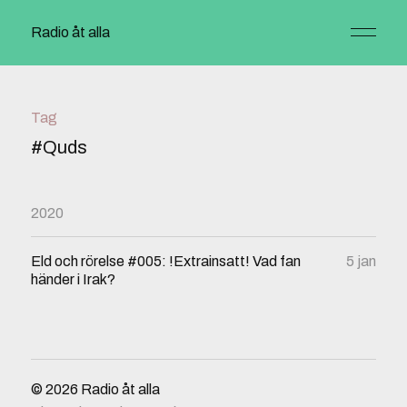
Radio åt alla
Tag
#Quds
2020
Eld och rörelse #005: !Extrainsatt! Vad fan
5 jan
händer i Irak?
© 2026
Radio åt alla