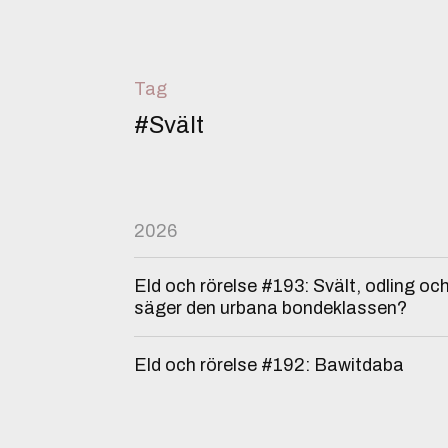
Tag
#Svält
2026
Eld och rörelse #193: Svält, odling o
säger den urbana bondeklassen?
Eld och rörelse #192: Bawitdaba