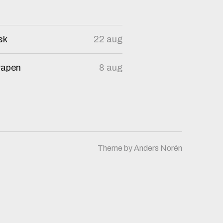
sk
22 aug
vapen
8 aug
Theme by
Anders Norén