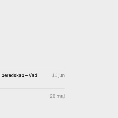
ch beredskap – Vad
11 jun
28 maj