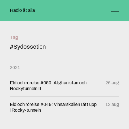
Radio åt alla
Tag
#Sydossetien
2021
Eld och rörelse #050: Afghanistan och
26 aug
Rockytunneln II
Eld och rörelse #049: Vinnarskallen rätt upp
12 aug
i Rocky-tunneln