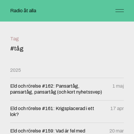
Radio åt alla
Tag
#tåg
2025
Eld och rörelse #162: Pansartåg,
1 maj
pansartåg, pansartåg (och kort nyhetssvep)
Eld och rörelse #161: Krigsplacerad i ett
17 apr
lok?
Eld och rörelse #159: Vad är fel med
20 mar