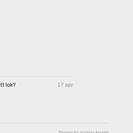
tt lok?
17 apr
Theme by
Anders Norén