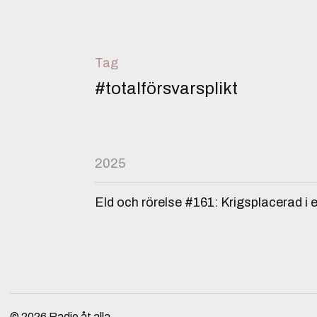
Tag
#totalförsvarsplikt
2025
Eld och rörelse #161: Krigsplacerad i e
© 2026
Radio åt alla