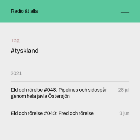
Radio åt alla
Tag
#tyskland
2021
Eld och rörelse #048: Pipelines och sidospår
28 jul
genom hela jävla Östersjön
Eld och rörelse #043: Fred och rörelse
3 jun