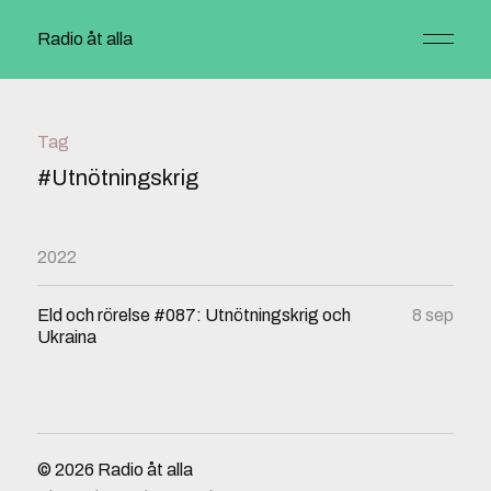
Radio åt alla
Tag
#Utnötningskrig
2022
Eld och rörelse #087: Utnötningskrig och
8 sep
Ukraina
© 2026
Radio åt alla