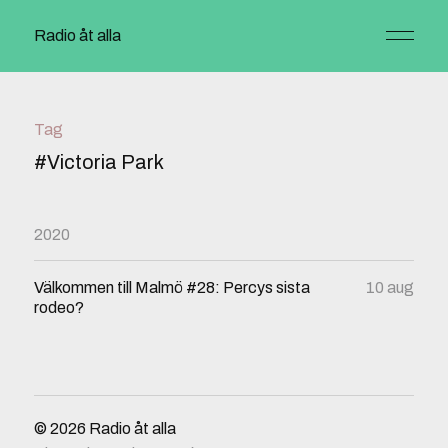
Radio åt alla
Tag
#Victoria Park
2020
Välkommen till Malmö #28: Percys sista
10 aug
rodeo?
© 2026
Radio åt alla