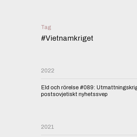
Tag
#Vietnamkriget
2022
Eld och rörelse #089: Utmattningskri
postsovjetiskt nyhetssvep
2021