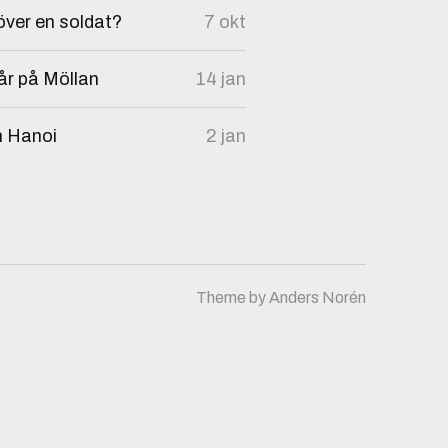
över en soldat?
7 okt
år på Möllan
14 jan
n Hanoi
2 jan
Theme by
Anders Norén