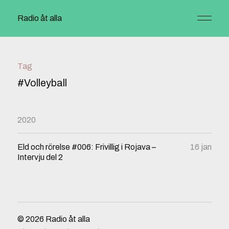
Radio åt alla
Tag
#Volleyball
2020
Eld och rörelse #006: Frivillig i Rojava –
16 jan
Intervju del 2
© 2026
Radio åt alla