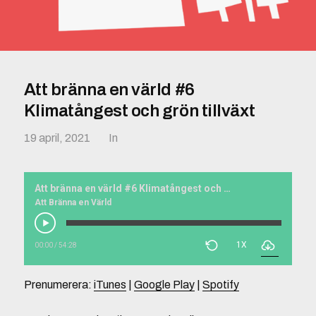
Att bränna en värld #6
Klimatångest och grön tillväxt
19 april, 2021
In
Att bränna en värld #6 Klimatångest och grön tillväxt
Att Bränna en Värld
1X
00:00
/
54:28
Prenumerera:
iTunes
|
Google Play
|
Spotify