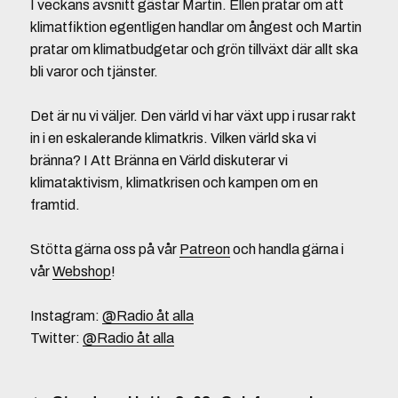
I veckans avsnitt gästar Martin. Ellen pratar om att
klimatfiktion egentligen handlar om ångest och Martin
pratar om klimatbudgetar och grön tillväxt där allt ska
bli varor och tjänster.
Det är nu vi väljer. Den värld vi har växt upp i rusar rakt
in i en eskalerande klimatkris. Vilken värld ska vi
bränna? I Att Bränna en Värld diskuterar vi
klimataktivism, klimatkrisen och kampen om en
framtid.
Stötta gärna oss på vår
Patreon
och handla gärna i
vår
Webshop
!
Instagram:
@Radio åt alla
Twitter:
@Radio åt alla