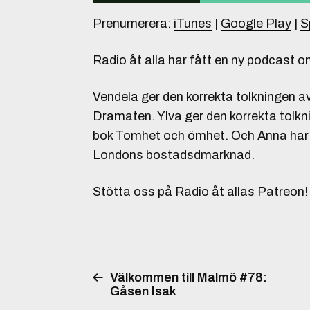
Prenumerera:
iTunes
|
Google Play
|
S
Radio åt alla har fått en ny podcast om
Vendela ger den korrekta tolkninge
Dramaten. Ylva ger den korrekta tolkn
bok Tomhet och ömhet. Och Anna har läs
Londons bostadsdmarknad.
Stötta oss på Radio åt allas
Patreon
!
Välkommen till Malmö #78:
Gåsen Isak