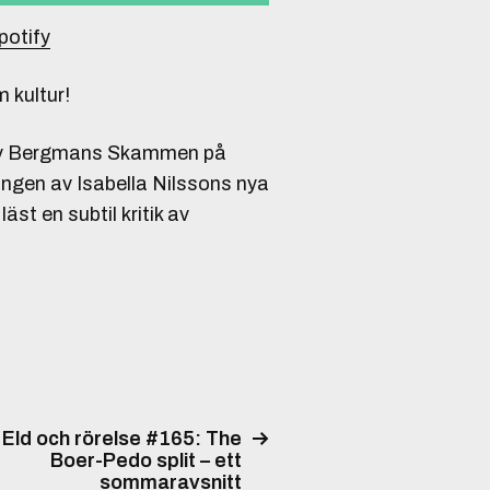
potify
 kultur!
n av Bergmans Skammen på
ingen av Isabella Nilssons nya
t en subtil kritik av
Eld och rörelse #165: The
Boer-Pedo split – ett
sommaravsnitt