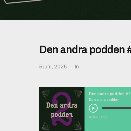
Den andra podden #
5 juni, 2025
In
Den andra podden #1:
Den andra podden
00:00
/
51:30