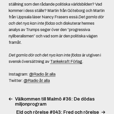
ställning som den rådande politiska världsbilden? Vad
kommer i dess ställe? Martin från Göteborg och Martin
från Uppsala läser Nancy Frasers essä
Det gamla dör
och det nya kan inte födas
och diskuterar hennes
analys av Trumps seger över den ”progressiva
nyliberalismen” och vad som är den politiska vägen
framåt.
Det gamla dör och det nya kan inte födas
är utgiven i
svensk översättning av
Tankekraft Förlag
.
Instagram:
@Radio åt alla
Twitter:
@Radio åt alla
Välkommen till Malmö #36: De dödas
miljonprogram
Eld och rörelse #043: Fred och rörelse