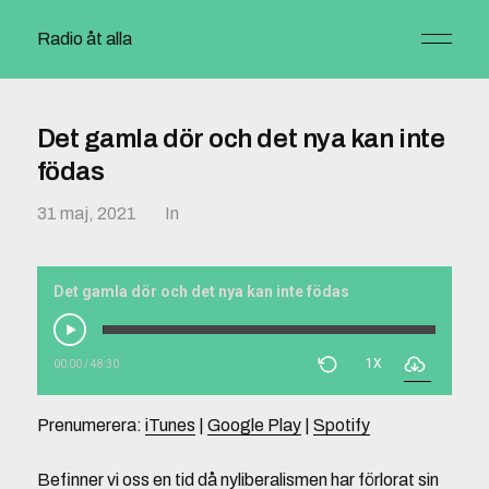
Radio åt alla
Det gamla dör och det nya kan inte
födas
31 maj, 2021
In
Det gamla dör och det nya kan inte födas
1X
00:00
/
48:30
Prenumerera:
iTunes
|
Google Play
|
Spotify
Befinner vi oss en tid då nyliberalismen har förlorat sin